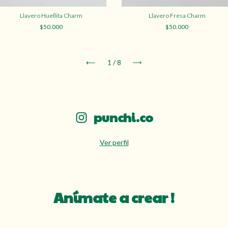
Llavero Huellita Charm
Llavero Fresa Charm
$50.000
$50.000
1
/
8
punchi.co
Ver perfil
Anímate a crear !