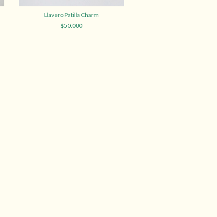
Llavero Patilla Charm
Llavero Banana Cha
$50.000
$50.000