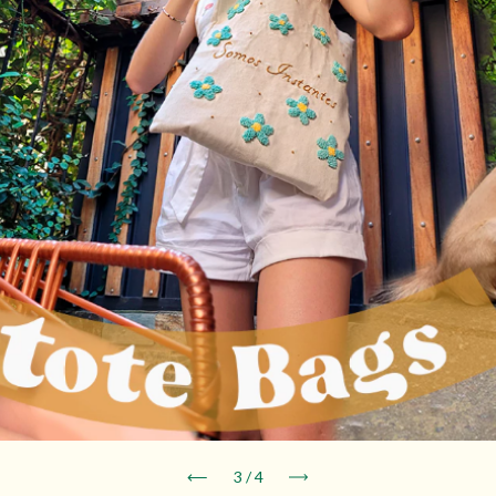
3
/
4