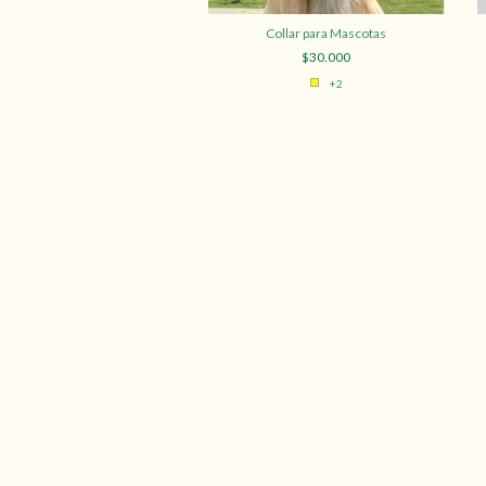
er Llavero personalizado
Collar para Mascotas
$180.000
$30.000
+2